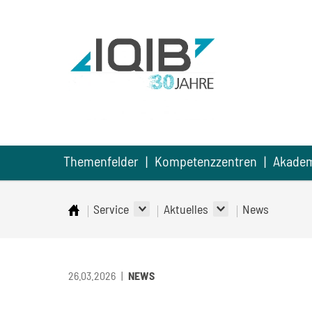
Direkt
Direkt
Direkt
zum
zum
zur
Inhalt
Hauptmenu
Suche
(Eingabetaste)
(Eingabetaste)
(Eingabetaste)
Themenfelder
Kompetenzzentren
Akade
Service
Aktuelles
News
Startseite
26.03.2026
NEWS