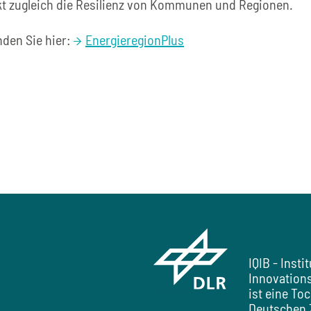
rkt zugleich die Resilienz von Kommunen und Regionen.
nden Sie hier:
EnergieregionPlus
B
IQIB - Insti
Innovation
ist eine To
Deutschen Z