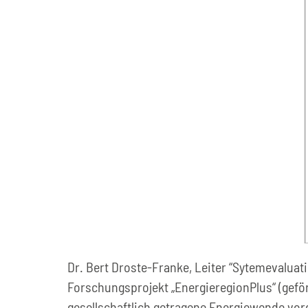
Dr. Bert Droste-Franke, Leiter “Sytemevaluat
Forschungsprojekt „EnergieregionPlus“ (gefö
gesellschaftlich getragene Energiewende vorg