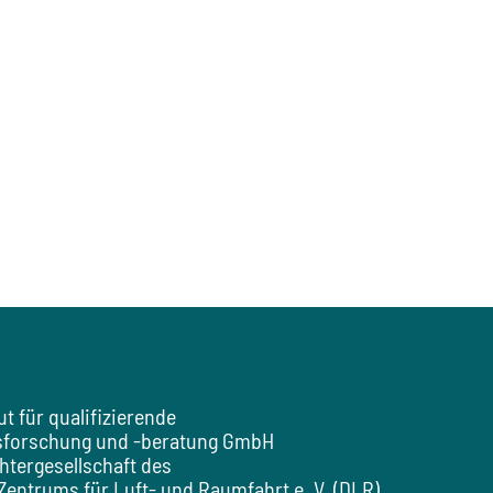
tut für qualifizierende
sforschung und -beratung GmbH
chtergesellschaft des
entrums für Luft- und Raumfahrt e. V. (DLR).