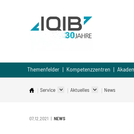
Direkt
Direkt
Direkt
zum
zum
zur
Inhalt
Hauptmenu
Suche
(Eingabetaste)
(Eingabetaste)
(Eingabetaste)
Themenfelder
Kompetenzzentren
Akade
Service
Aktuelles
News
Startseite
07.12.2021
NEWS