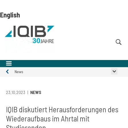
Direkt
Direkt
Direkt
zum
zum
zur
English
Inhalt
Hauptmenu
Suche
(Eingabetaste)
(Eingabetaste)
(Eingabetaste)
News
Aktuelles
23.10.2023
NEWS
IQIB diskutiert Herausforderungen des
Wiederaufbaus im Ahrtal mit
Studierenden