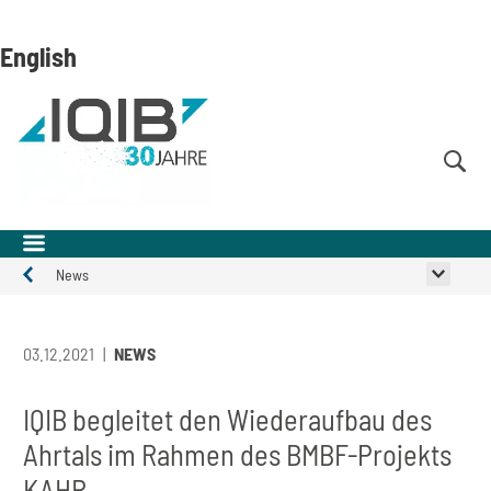
Direkt
Direkt
Direkt
zum
zum
zur
English
Inhalt
Hauptmenu
Suche
(Eingabetaste)
(Eingabetaste)
(Eingabetaste)
News
Aktuelles
03.12.2021
NEWS
IQIB begleitet den Wiederaufbau des
Ahrtals im Rahmen des BMBF-Projekts
KAHR